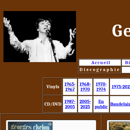
G
Accueil
B
Discographie
1965-
1968-
1970-
Vinyls
1975-202
1967
1970
1974
1987-
2005-
En
CD/DVD
Baudelai
2005
2025
public