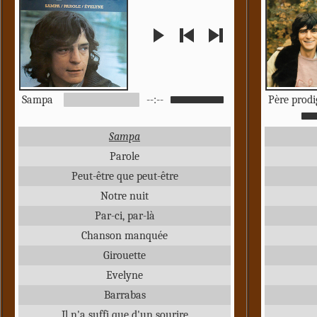
Sampa
--:--
Père prod
Sampa
Parole
Peut-être que peut-être
Notre nuit
Par-ci, par-là
Chanson manquée
Girouette
Evelyne
Barrabas
Il n'a suffi que d'un sourire