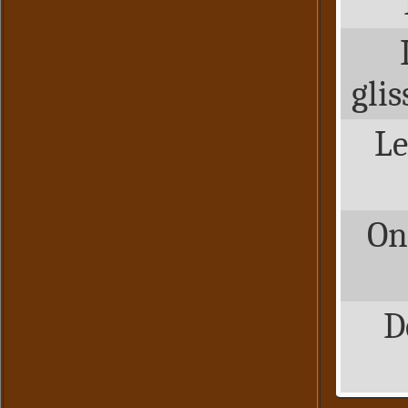
glis
Le
On
D